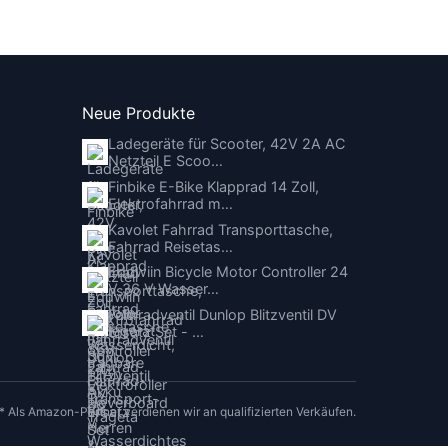
Neue Produkte
Ladegeräte für Scooter, 42V 2A AC
Netzteil E Scoo…
Finbike E-Bike Klapprad 14 Zoll,
Elektrofahrrad m…
Kavolet Fahrrad Transporttasche,
Fahrrad Reisetas…
Eddwiin Bicycle Motor Controller 24
V 36 V Wasser…
Fahrradventil Dunlop Blitzventil DV
Ersatz Set - …
* Als Amazon-Partner verdienen wir an qualifizierten Verkäufen.