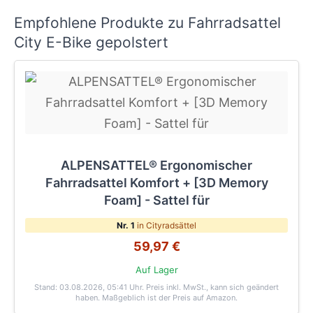
Empfohlene Produkte zu Fahrradsattel
City E-Bike gepolstert
ALPENSATTEL® Ergonomischer
Fahrradsattel Komfort + [3D Memory
Foam] - Sattel für
Nr. 1
in Cityradsättel
59,97 €
Auf Lager
Stand: 03.08.2026, 05:41 Uhr
. Preis inkl. MwSt., kann sich geändert
haben. Maßgeblich ist der Preis auf Amazon.