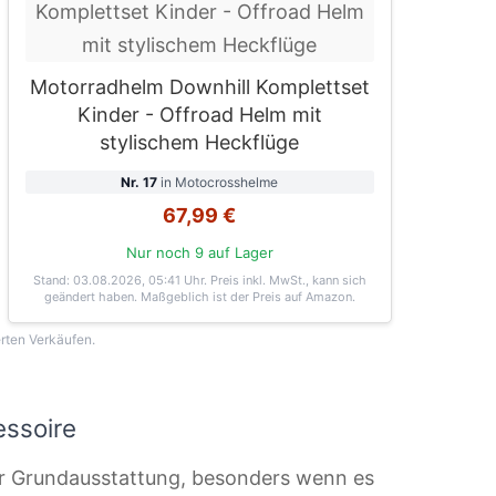
Motorradhelm Downhill Komplettset
Kinder - Offroad Helm mit
stylischem Heckflüge
Nr. 17
in Motocrosshelme
67,99 €
Nur noch 9 auf Lager
Stand: 03.08.2026, 05:41 Uhr
. Preis inkl. MwSt., kann sich
geändert haben. Maßgeblich ist der Preis auf Amazon.
erten Verkäufen.
essoire
r Grundausstattung, besonders wenn es