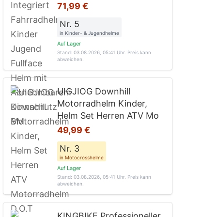
71,99 €
Nr. 5
in Kinder- & Jugendhelme
Auf Lager
Stand: 03.08.2026, 05:41 Uhr
. Preis kann
abweichen.
UIGJIOG Downhill
Motorradhelm Kinder,
Helm Set Herren ATV Mo
49,99 €
Nr. 3
in Motocrosshelme
Auf Lager
Stand: 03.08.2026, 05:41 Uhr
. Preis kann
abweichen.
KINGBIKE Professioneller