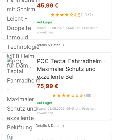
45,99 €
★★★★☆
4.5
(1.037)
Auf Lager
Stand: 03.08.2026, 05:41 Uhr
. Preis kann
abweichen.
Details & Daten →
POC Tectal Fahrradhelm -
Maximaler Schutz und
exzellente Bel
75,99 €
★★★★☆
4.4
(869)
Auf Lager
Stand: 03.08.2026, 05:41 Uhr
. Preis kann
abweichen.
Details & Daten →