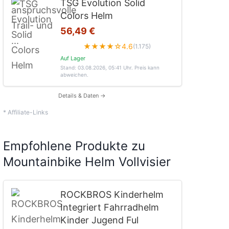
TSG Evolution Solid
Colors Helm
56,49 €
★★★★☆
4.6
(1.175)
Auf Lager
Stand: 03.08.2026, 05:41 Uhr
. Preis kann
abweichen.
Details & Daten →
* Affiliate-Links
Empfohlene Produkte zu
Mountainbike Helm Vollvisier
ROCKBROS Kinderhelm
Integriert Fahrradhelm
Kinder Jugend Ful