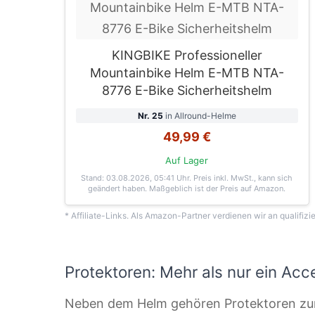
KINGBIKE Professioneller
Mountainbike Helm E-MTB NTA-
8776 E-Bike Sicherheitshelm
Nr. 25
in Allround-Helme
49,99 €
Auf Lager
Stand: 03.08.2026, 05:41 Uhr
. Preis inkl. MwSt., kann sich
geändert haben. Maßgeblich ist der Preis auf Amazon.
* Affiliate-Links. Als Amazon-Partner verdienen wir an qualifizi
Protektoren: Mehr als nur ein Acc
Neben dem Helm gehören Protektoren zu