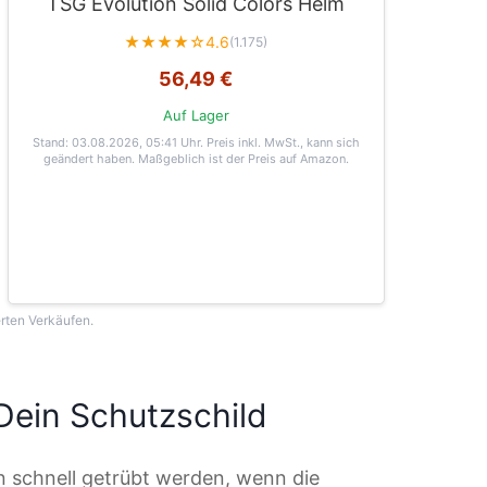
TSG Evolution Solid Colors Helm
★★★★☆
4.6
(1.175)
56,49 €
Auf Lager
Stand: 03.08.2026, 05:41 Uhr
. Preis inkl. MwSt., kann sich
geändert haben. Maßgeblich ist der Preis auf Amazon.
erten Verkäufen.
 Dein Schutzschild
 schnell getrübt werden, wenn die