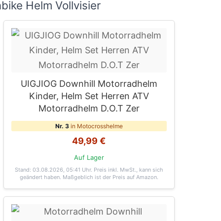
ike Helm Vollvisier
UIGJIOG Downhill Motorradhelm
Kinder, Helm Set Herren ATV
Motorradhelm D.O.T Zer
Nr. 3
in Motocrosshelme
49,99 €
Auf Lager
Stand: 03.08.2026, 05:41 Uhr
. Preis inkl. MwSt., kann sich
geändert haben. Maßgeblich ist der Preis auf Amazon.