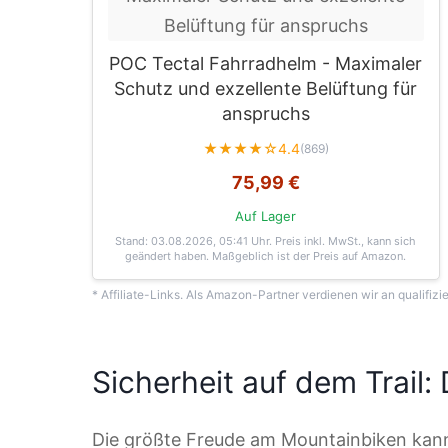
POC Tectal Fahrradhelm - Maximaler
Schutz und exzellente Belüftung für
anspruchs
★★★★☆
4.4
(869)
75,99 €
Auf Lager
Stand: 03.08.2026, 05:41 Uhr
. Preis inkl. MwSt., kann sich
geändert haben. Maßgeblich ist der Preis auf Amazon.
* Affiliate-Links. Als Amazon-Partner verdienen wir an qualifizi
Sicherheit auf dem Trail:
Die größte Freude am Mountainbiken kann