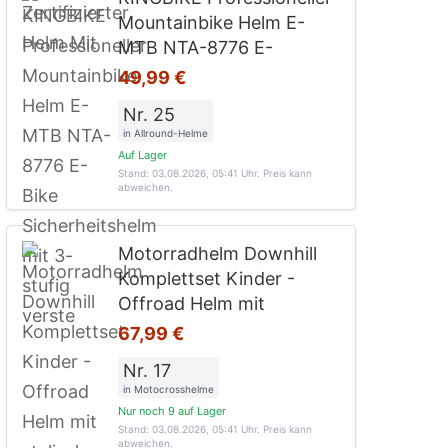
Mountainbike Helm E-
MTB NTA-8776 E-
49,99 €
Nr. 25
in Allround-Helme
Auf Lager
Stand: 03.08.2026, 05:41 Uhr
. Preis kann
abweichen.
Motorradhelm Downhill
Komplettset Kinder -
Offroad Helm mit
67,99 €
Nr. 17
in Motocrosshelme
Nur noch 9 auf Lager
Stand: 03.08.2026, 05:41 Uhr
. Preis kann
abweichen.